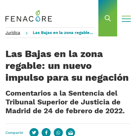
toggle
open sea
Jurídica
Las Bajas en la zona regable: un nuevo impulso para su negación
Las Bajas en la zona
regable: un nuevo
impulso para su negación
Comentarios a la Sentencia del
Tribunal Superior de Justicia de
Madrid de 24 de febrero de 2022.
Compartir
Twitter
Facebook
whatsapp
email