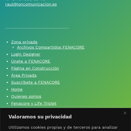
raul@ioncomunicacion.es
Zona privada
Archivos Compartidos FENACORE
Login Designer
Únete a FENACORE
Página en Construcción
Área Privada
Suscríbete a FENACORE
Home
Quienes somos
Fenacore y Life Triplet
Fenacore y ‘Si yo no produzco, tú no comes’
Valoramos su privacidad
Contacta con nosotros
Aviso Legal
Utilizamos cookies propias y de terceros para analizar