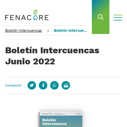
toggle
open sea
Boletín Intercuencas
Boletín Intercuencas Junio 2022
Boletín Intercuencas
Junio 2022
Compartir
Twitter
Facebook
whatsapp
email