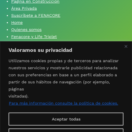
Página en Construcción
Área Privada
Suscríbete a FENACORE
Home
Quienes somos
Fenacore y Life Triplet
Fenacore y ‘Si yo no produzco, tú no comes’
Valoramos su privacidad
Contacta con nosotros
Aviso Legal
Utilizamos cookies propias y de terceros para analizar
Política de privacidad
nuestros servicios y mostrarle publicidad relacionada
Política de cookies
con sus preferencias en base a un perfil elaborado a
partir de sus hábitos de navegación (por ejemplo,
páginas
visitadas).
Síguenos
X
facebook
Linkedin
Instagram
Whatsapp
youtube
Para más información consulte la política de cookies.
Suscríbete al boletín
Aceptar todas