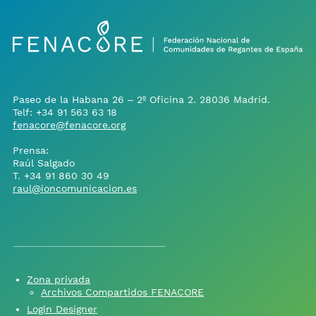
Paseo de la Habana 26 – 2º Oficina 2. 28036 Madrid.
Telf:
+34 91 563 63 18
fenacore@fenacore.org
Prensa:
Raúl Salgado
T.
+34 91 860 30 49
raul@ioncomunicacion.es
Zona privada
Archivos Compartidos FENACORE
Login Designer