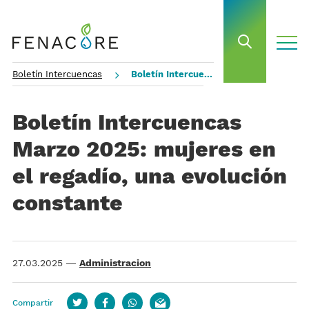
toggle
open sea
Boletín Intercuencas
Boletín Intercuencas Marzo 2025: mujeres en el regadío, una evolución constante
Boletín Intercuencas
Marzo 2025: mujeres en
el regadío, una evolución
constante
27.03.2025
—
Administracion
Compartir
Twitter
Facebook
whatsapp
email