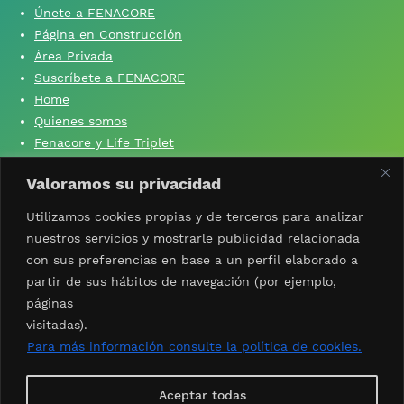
Únete a FENACORE
Página en Construcción
Área Privada
Suscríbete a FENACORE
Home
Quienes somos
Fenacore y Life Triplet
Fenacore y ‘Si yo no produzco, tú no comes’
Valoramos su privacidad
Contacta con nosotros
Aviso Legal
Utilizamos cookies propias y de terceros para analizar
Política de privacidad
nuestros servicios y mostrarle publicidad relacionada
Política de cookies
con sus preferencias en base a un perfil elaborado a
partir de sus hábitos de navegación (por ejemplo,
páginas
visitadas).
Síguenos
X
facebook
Linkedin
Instagram
Whatsapp
youtube
Para más información consulte la política de cookies.
Suscríbete al boletín
Aceptar todas