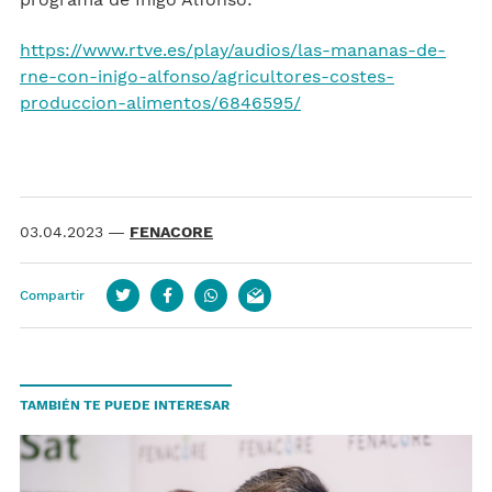
https://www.rtve.es/play/audios/las-mananas-de-
rne-con-inigo-alfonso/agricultores-costes-
produccion-alimentos/6846595/
03.04.2023
—
FENACORE
Compartir
Twitter
Facebook
whatsapp
email
TAMBIÉN TE PUEDE INTERESAR