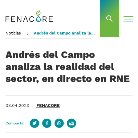
toggle
open sea
Noticias
Andrés del Campo analiza la realidad del sector, en directo en RNE
Andrés del Campo
analiza la realidad del
sector, en directo en RNE
03.04.2023
—
FENACORE
Compartir
Twitter
Facebook
whatsapp
email