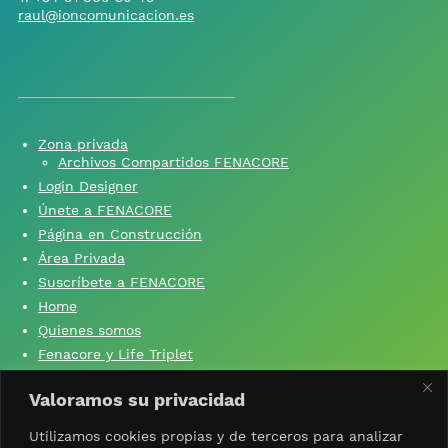
raul@ioncomunicacion.es
Zona privada
Archivos Compartidos FENACORE
Login Designer
Únete a FENACORE
Página en Construcción
Área Privada
Suscríbete a FENACORE
Home
Quienes somos
Fenacore y Life Triplet
Fenacore y ‘Si yo no produzco, tú no comes’
Valoramos su privacidad
Contacta con nosotros
Aviso Legal
Utilizamos cookies propias y de terceros para analizar