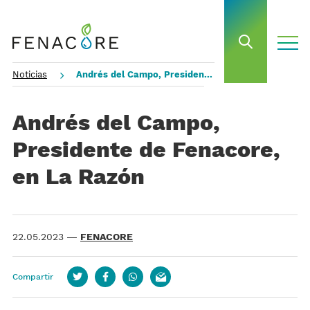
toggle
open sea
Noticias
Andrés del Campo, Presidente de Fenacore, en La Razón
Andrés del Campo,
Presidente de Fenacore,
en La Razón
22.05.2023
—
FENACORE
Compartir
Twitter
Facebook
whatsapp
email