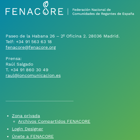
Paseo de la Habana 26 – 2º Oficina 2. 28036 Madrid.
Telf:
+34 91 563 63 18
fenacore@fenacore.org
Prensa:
Raúl Salgado
T.
+34 91 860 30 49
raul@ioncomunicacion.es
Zona privada
Archivos Compartidos FENACORE
Login Designer
Únete a FENACORE