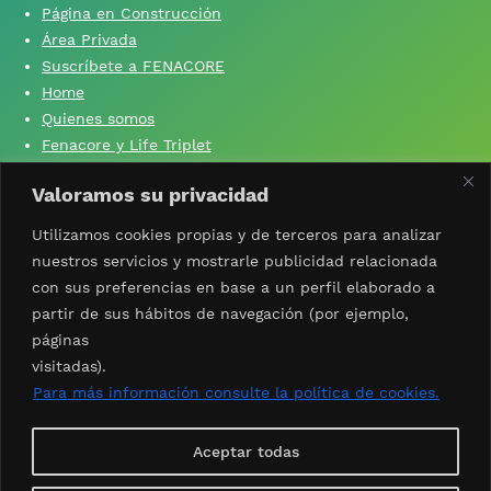
Página en Construcción
Área Privada
Suscríbete a FENACORE
Home
Quienes somos
Fenacore y Life Triplet
Fenacore y ‘Si yo no produzco, tú no comes’
Valoramos su privacidad
Contacta con nosotros
Aviso Legal
Utilizamos cookies propias y de terceros para analizar
Política de privacidad
nuestros servicios y mostrarle publicidad relacionada
Política de cookies
con sus preferencias en base a un perfil elaborado a
partir de sus hábitos de navegación (por ejemplo,
páginas
visitadas).
Síguenos
X
facebook
Linkedin
Instagram
Whatsapp
youtube
Para más información consulte la política de cookies.
Suscríbete al boletín
Aceptar todas