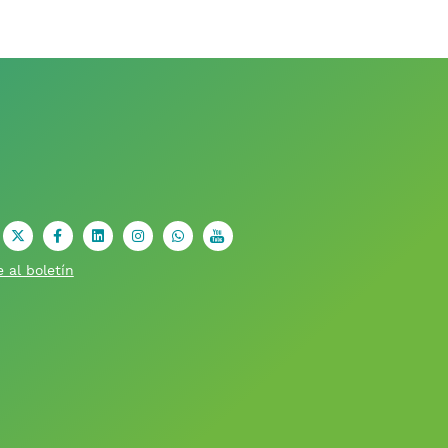
X
facebook
Linkedin
Instagram
Whatsapp
youtube
 al boletín