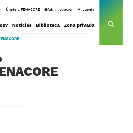
r
Únete a FENACORE
@Administración
Mi cuenta
os?
Noticias
Biblioteca
Zona privada
open s
e FENACORE
o
 FENACORE