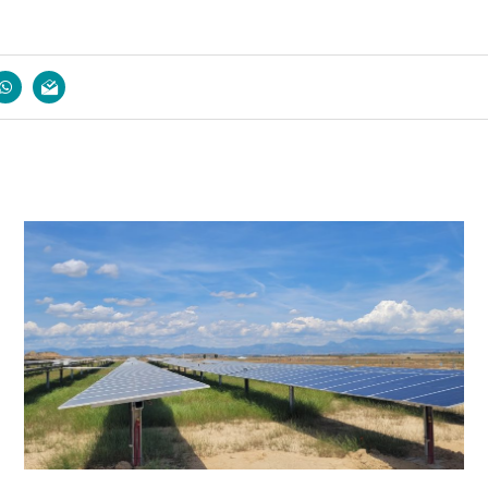
book
whatsapp
email