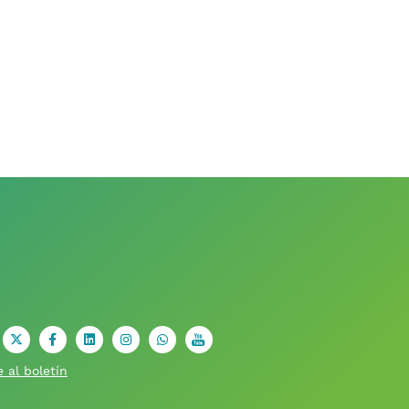
X
facebook
Linkedin
Instagram
Whatsapp
youtube
 al boletín