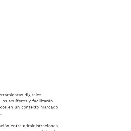
erramientas digitales
os acuíferos y facilitarán
ricos en un contexto marcado
.
ación entre administraciones,