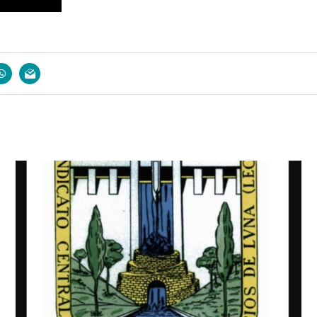
book
whatsapp
email