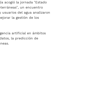
ía acogió la jornada “Estado
ubterráneas”, un encuentro
y usuarios del agua analizaron
ejorar la gestión de los
gencia artificial en ámbitos
datos, la predicción de
áneas.