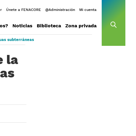
r
Únete a FENACORE
@Administración
Mi cuenta
os?
Noticias
Biblioteca
Zona privada
open s
aguas subterráneas
 la
uas