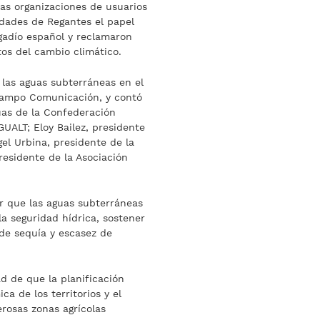
tas organizaciones de usuarios
dades de Regantes el papel
egadío español y reclamaron
tos del cambio climático.
 las aguas subterráneas en el
Campo Comunicación, y contó
uas de la Confederación
UALT; Eloy Bailez, presidente
el Urbina, presidente de la
residente de la Asociación
ar que las aguas subterráneas
a seguridad hídrica, sostener
 de sequía y escasez de
d de que la planificación
a de los territorios y el
rosas zonas agrícolas