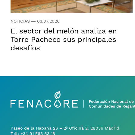
NOTICIAS
—
03.07.2026
El sector del melón analiza en
Torre Pacheco sus principales
desafíos
Paseo de la Habana 26 – 2º Oficina 2. 28036 Madrid.
Telf:
+34 91 563 63 18