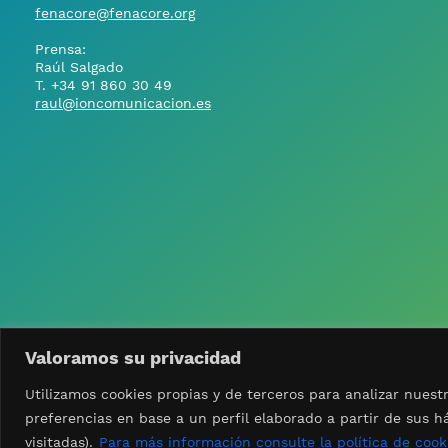
fenacore@fenacore.org
Prensa:
Raúl Salgado
T.
+34 91 860 30 49
raul@ioncomunicacion.es
Valoramos su privacidad
Utilizamos cookies propias y de terceros para analizar nuest
preferencias en base a un perfil elaborado a partir de sus h
© 2025 FENACORE (Federación Nacional de Comunidades 
visitadas).
Para más información consulte la política de cook