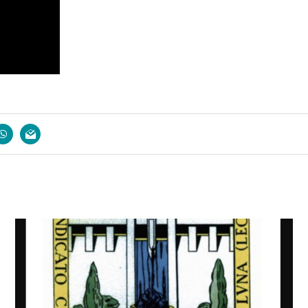
book
whatsapp
email