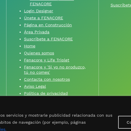
FENACORE
Suscríbete
Login Designer
Únete a FENACORE
Página en Construcción
Área Privada
Suscríbete a FENACORE
Home
Quienes somos
Fenacore y Life Triplet
Fenacore y ‘Si yo no produzco,
tú no comes’
Contacta con nosotros
Aviso Legal
Política de privacidad
Política de cookies
ros servicios y mostrarle publicidad relacionada con sus
ábitos de navegación (por ejemplo, páginas
Co
de Regantes) —
Aviso legal
—
Política de privacidad
—
Política d
ies.