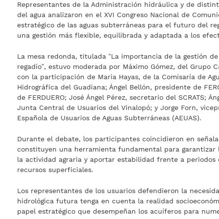
Representantes de la Administración hidráulica y de distin
del agua analizaron en el XVI Congreso Nacional de Comuni
estratégico de las aguas subterráneas para el futuro del r
una gestión más flexible, equilibrada y adaptada a los efec
La mesa redonda, titulada “La importancia de la gestión de
regadío”, estuvo moderada por Máximo Gómez, del Grupo 
con la participación de María Hayas, de la Comisaría de Ag
Hidrográfica del Guadiana; Ángel Bellón, presidente de FERG
de FERDUERO; José Ángel Pérez, secretario del SCRATS; Áng
Junta Central de Usuarios del Vinalopó; y Jorge Forn, vicep
Española de Usuarios de Aguas Subterráneas (AEUAS).
Durante el debate, los participantes coincidieron en señal
constituyen una herramienta fundamental para garantizar l
la actividad agraria y aportar estabilidad frente a periodos
recursos superficiales.
Los representantes de los usuarios defendieron la necesida
hidrológica futura tenga en cuenta la realidad socioeconómic
papel estratégico que desempeñan los acuíferos para nume