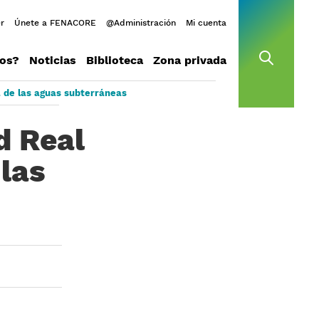
r
Únete a FENACORE
@Administración
Mi cuenta
os?
Noticias
Biblioteca
Zona privada
open s
a de las aguas subterráneas
d Real
 las