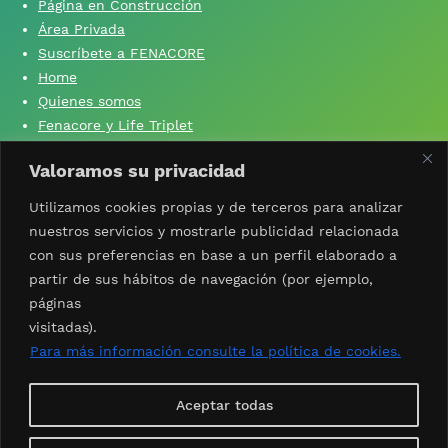
Página en Construcción
Área Privada
Suscríbete a FENACORE
Home
Quienes somos
Fenacore y Life Triplet
Fenacore y ‘Si yo no produzco, tú no comes’
Valoramos su privacidad
Contacta con nosotros
Aviso Legal
Utilizamos cookies propias y de terceros para analizar
Política de privacidad
nuestros servicios y mostrarle publicidad relacionada
Política de cookies
con sus preferencias en base a un perfil elaborado a
partir de sus hábitos de navegación (por ejemplo,
páginas
visitadas).
Síguenos
X
facebook
Linkedin
Instagram
Whatsapp
youtube
Para más información consulte la política de cookies.
Suscríbete al boletín
Aceptar todas