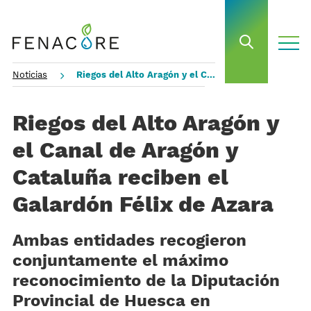
toggle
open sea
Noticias
Riegos del Alto Aragón y el Canal de Aragón y Cataluña reciben el Galardón Félix de Azara
Riegos del Alto Aragón y
el Canal de Aragón y
Cataluña reciben el
Galardón Félix de Azara
Ambas entidades recogieron
conjuntamente el máximo
reconocimiento de la Diputación
Provincial de Huesca en