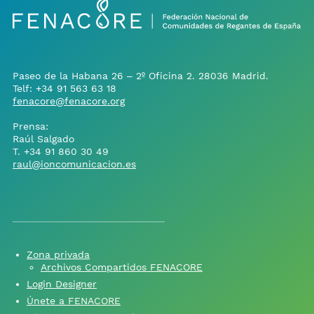
Paseo de la Habana 26 – 2º Oficina 2. 28036 Madrid.
Telf:
+34 91 563 63 18
fenacore@fenacore.org
Prensa:
Raúl Salgado
T.
+34 91 860 30 49
raul@ioncomunicacion.es
Zona privada
Archivos Compartidos FENACORE
Login Designer
Únete a FENACORE