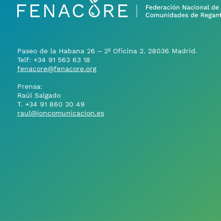
Paseo de la Habana 26 – 2º Oficina 2. 28036 Madrid.
Telf:
+34 91 563 63 18
fenacore@fenacore.org
Prensa:
Raúl Salgado
T.
+34 91 860 30 49
raul@ioncomunicacion.es