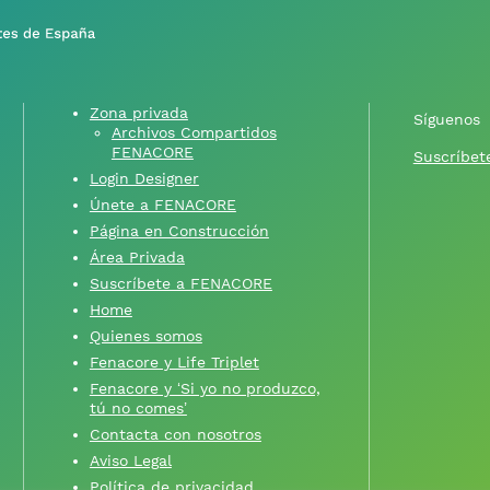
Zona privada
Síguenos
Archivos Compartidos
FENACORE
Suscríbete
Login Designer
Únete a FENACORE
Página en Construcción
Área Privada
Suscríbete a FENACORE
Home
Quienes somos
Fenacore y Life Triplet
Fenacore y ‘Si yo no produzco,
tú no comes’
Contacta con nosotros
Aviso Legal
Política de privacidad