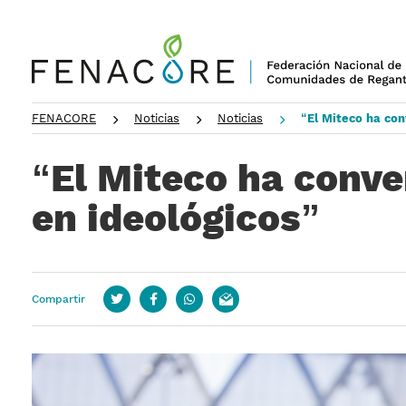
FENACORE
Noticias
Noticias
“El Miteco ha con
“El Miteco ha conve
en ideológicos”
Compartir
Twitter
Facebook
whatsapp
email