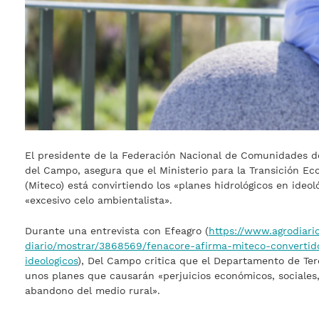
El presidente de la Federación Nacional de Comunidades d
del Campo, asegura que el Ministerio para la Transición Ec
(Miteco) está convirtiendo los «planes hidrológicos en ideol
«excesivo celo ambientalista».
Durante una entrevista con Efeagro (
https://www.agrodiari
diario/mostrar/3868569/fenacore-afirma-miteco-convertido
ideologicos
), Del Campo critica que el Departamento de Te
unos planes que causarán «perjuicios económicos, sociales
abandono del medio rural».