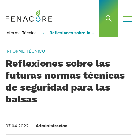
toggle
open sea
Informe Técnico
Reflexiones sobre las futuras normas técnicas de seguridad para las balsas
INFORME TÉCNICO
Reflexiones sobre las
futuras normas técnicas
de seguridad para las
balsas
07.04.2022
—
Administracion