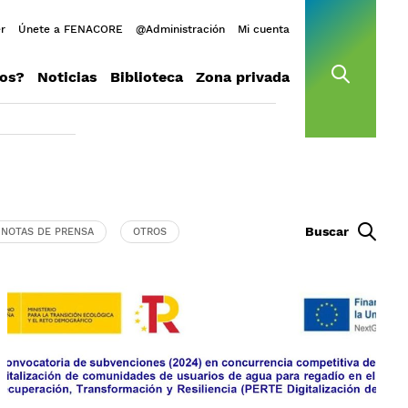
r
Únete a FENACORE
@Administración
Mi cuenta
os?
Noticias
Biblioteca
Zona privada
open s
Buscar
NOTAS DE PRENSA
OTROS