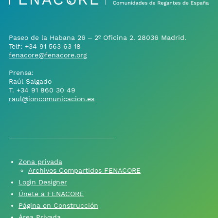
Paseo de la Habana 26 – 2º Oficina 2. 28036 Madrid.
Telf:
+34 91 563 63 18
fenacore@fenacore.org
Prensa:
Raúl Salgado
T.
+34 91 860 30 49
raul@ioncomunicacion.es
Zona privada
Archivos Compartidos FENACORE
Login Designer
Únete a FENACORE
Página en Construcción
Área Privada